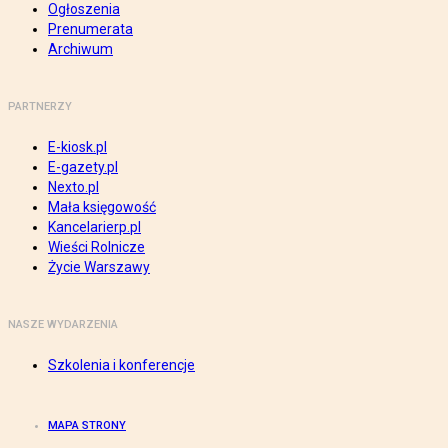
Ogłoszenia
Prenumerata
Archiwum
PARTNERZY
E-kiosk.pl
E-gazety.pl
Nexto.pl
Mała księgowość
Kancelarierp.pl
Wieści Rolnicze
Życie Warszawy
NASZE WYDARZENIA
Szkolenia i konferencje
MAPA STRONY