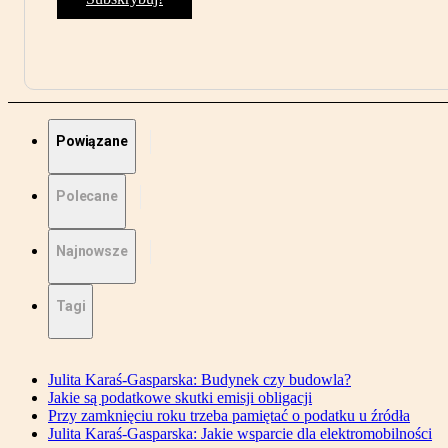
Powiązane
Polecane
Najnowsze
Tagi
Julita Karaś-Gasparska: Budynek czy budowla?
Jakie są podatkowe skutki emisji obligacji
Przy zamknięciu roku trzeba pamiętać o podatku u źródła
Julita Karaś-Gasparska: Jakie wsparcie dla elektromobilności