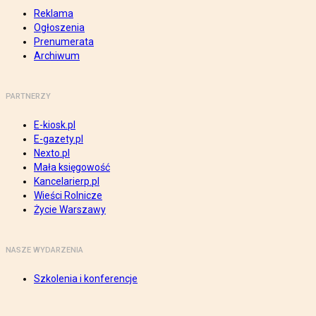
Reklama
Ogłoszenia
Prenumerata
Archiwum
PARTNERZY
E-kiosk.pl
E-gazety.pl
Nexto.pl
Mała księgowość
Kancelarierp.pl
Wieści Rolnicze
Życie Warszawy
NASZE WYDARZENIA
Szkolenia i konferencje