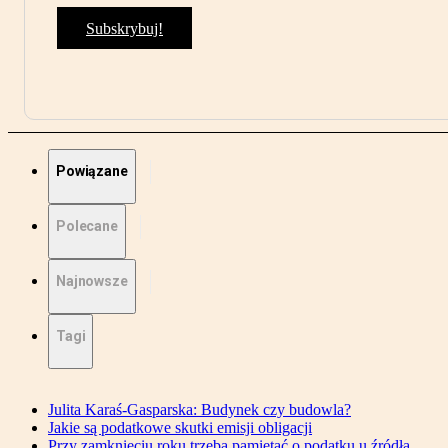
Subskrybuj!
Powiązane
Polecane
Najnowsze
Tagi
Julita Karaś-Gasparska: Budynek czy budowla?
Jakie są podatkowe skutki emisji obligacji
Przy zamknięciu roku trzeba pamiętać o podatku u źródła