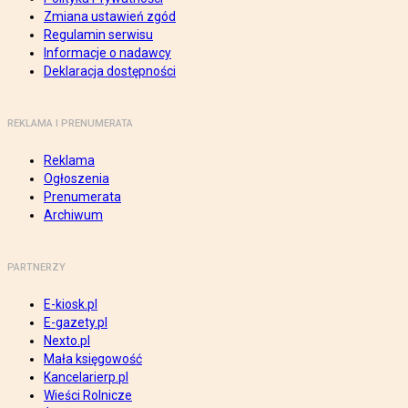
Zmiana ustawień zgód
Regulamin serwisu
Informacje o nadawcy
Deklaracja dostępności
REKLAMA I PRENUMERATA
Reklama
Ogłoszenia
Prenumerata
Archiwum
PARTNERZY
E-kiosk.pl
E-gazety.pl
Nexto.pl
Mała księgowość
Kancelarierp.pl
Wieści Rolnicze