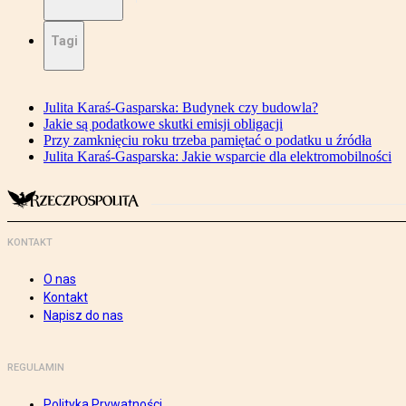
Tagi
Julita Karaś-Gasparska: Budynek czy budowla?
Jakie są podatkowe skutki emisji obligacji
Przy zamknięciu roku trzeba pamiętać o podatku u źródła
Julita Karaś-Gasparska: Jakie wsparcie dla elektromobilności
KONTAKT
O nas
Kontakt
Napisz do nas
REGULAMIN
Polityka Prywatności