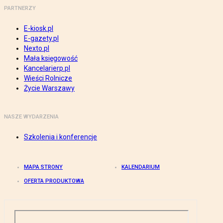
PARTNERZY
E-kiosk.pl
E-gazety.pl
Nexto.pl
Mała księgowość
Kancelarierp.pl
Wieści Rolnicze
Życie Warszawy
NASZE WYDARZENIA
Szkolenia i konferencje
MAPA STRONY
KALENDARIUM
OFERTA PRODUKTOWA