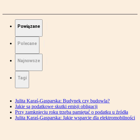
Powiązane
Polecane
Najnowsze
Tagi
Julita Karaś-Gasparska: Budynek czy budowla?
Jakie są podatkowe skutki emisji obligacji
Przy zamknięciu roku trzeba pamiętać o podatku u źródła
Julita Karaś-Gasparska: Jakie wsparcie dla elektromobilności