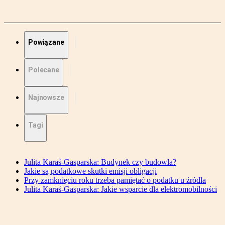
Powiązane
Polecane
Najnowsze
Tagi
Julita Karaś-Gasparska: Budynek czy budowla?
Jakie są podatkowe skutki emisji obligacji
Przy zamknięciu roku trzeba pamiętać o podatku u źródła
Julita Karaś-Gasparska: Jakie wsparcie dla elektromobilności