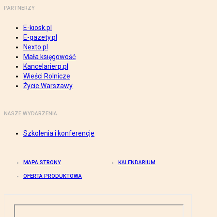
PARTNERZY
E-kiosk.pl
E-gazety.pl
Nexto.pl
Mała księgowość
Kancelarierp.pl
Wieści Rolnicze
Życie Warszawy
NASZE WYDARZENIA
Szkolenia i konferencje
MAPA STRONY
KALENDARIUM
OFERTA PRODUKTOWA