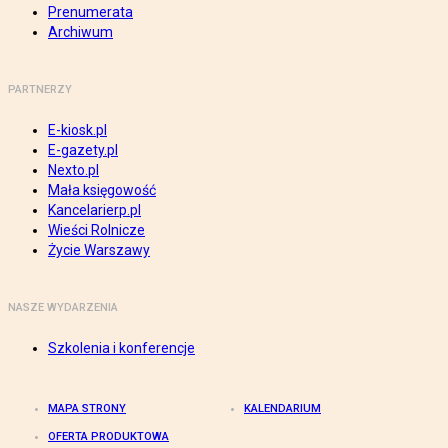
Prenumerata
Archiwum
PARTNERZY
E-kiosk.pl
E-gazety.pl
Nexto.pl
Mała księgowość
Kancelarierp.pl
Wieści Rolnicze
Życie Warszawy
NASZE WYDARZENIA
Szkolenia i konferencje
MAPA STRONY
KALENDARIUM
OFERTA PRODUKTOWA