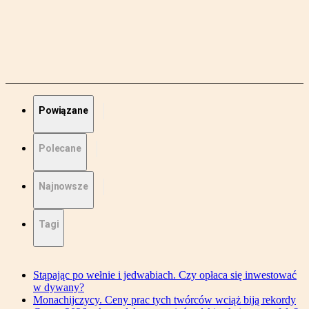
Powiązane
Polecane
Najnowsze
Tagi
Stąpając po wełnie i jedwabiach. Czy opłaca się inwestować
w dywany?
Monachijczycy. Ceny prac tych twórców wciąż biją rekordy