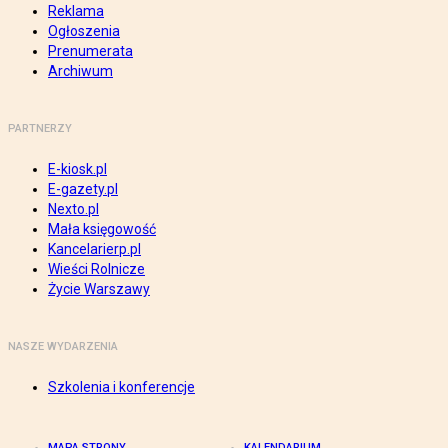
Reklama
Ogłoszenia
Prenumerata
Archiwum
PARTNERZY
E-kiosk.pl
E-gazety.pl
Nexto.pl
Mała księgowość
Kancelarierp.pl
Wieści Rolnicze
Życie Warszawy
NASZE WYDARZENIA
Szkolenia i konferencje
MAPA STRONY
KALENDARIUM