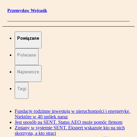
Przemysław Wojtasik
Powiązane
Polecane
Najnowsze
Tagi
Fundacje rodzinne inwestują w nieruchomości i energetykę.
Niektóre w 40 spółek naraz
Jest sposób na SENT. Status AEO może pomóc firmom
Zmiany w systemie SENT. Ekspert wskazuje kto na nich
skorzysta, a kto straci