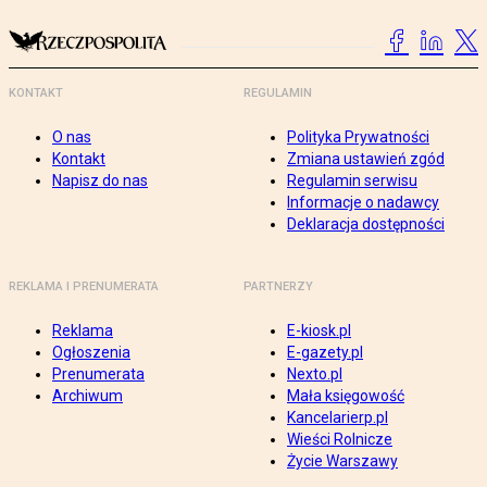
KONTAKT
REGULAMIN
O nas
Polityka Prywatności
Kontakt
Zmiana ustawień zgód
Napisz do nas
Regulamin serwisu
Informacje o nadawcy
Deklaracja dostępności
REKLAMA I PRENUMERATA
PARTNERZY
Reklama
E-kiosk.pl
Ogłoszenia
E-gazety.pl
Prenumerata
Nexto.pl
Archiwum
Mała księgowość
Kancelarierp.pl
Wieści Rolnicze
Życie Warszawy