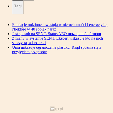
Tagi
Fundacje rodzinne inwestują w nieruchomości i energetykę.
Niektóre w 40 spółek naraz
Jest sposób na SENT. Status AEO może pomóc firmom
Zmiany w systemie SENT. Ekspert wskazuje kto na nich
skorzysta, a kto straci
Unia nakazuje ograniczenie plastiku. Rząd spóźnia się z
przyjęciem przepisów