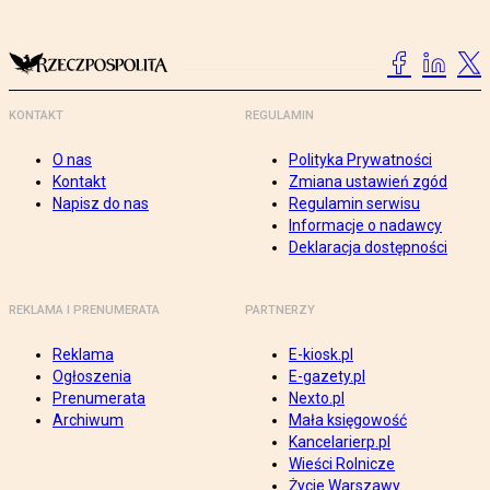
KONTAKT
REGULAMIN
O nas
Polityka Prywatności
Kontakt
Zmiana ustawień zgód
Napisz do nas
Regulamin serwisu
Informacje o nadawcy
Deklaracja dostępności
REKLAMA I PRENUMERATA
PARTNERZY
Reklama
E-kiosk.pl
Ogłoszenia
E-gazety.pl
Prenumerata
Nexto.pl
Archiwum
Mała księgowość
Kancelarierp.pl
Wieści Rolnicze
Życie Warszawy