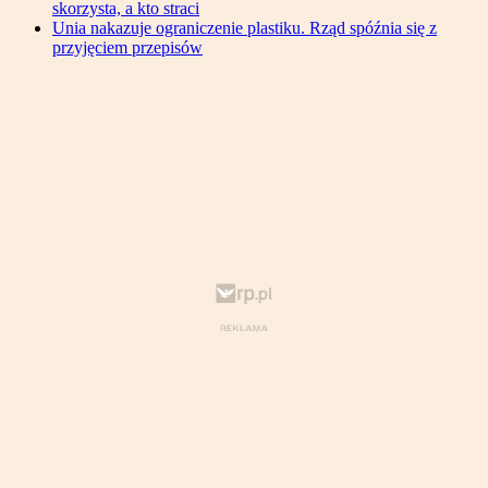
skorzysta, a kto straci
Unia nakazuje ograniczenie plastiku. Rząd spóźnia się z
przyjęciem przepisów