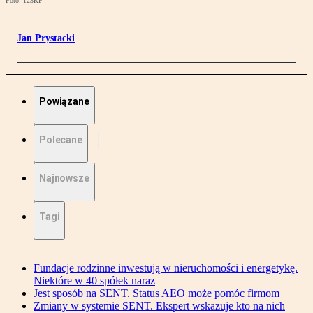
Foto: 123RF
Jan Prystacki
Powiązane
Polecane
Najnowsze
Tagi
Fundacje rodzinne inwestują w nieruchomości i energetykę.
Niektóre w 40 spółek naraz
Jest sposób na SENT. Status AEO może pomóc firmom
Zmiany w systemie SENT. Ekspert wskazuje kto na nich