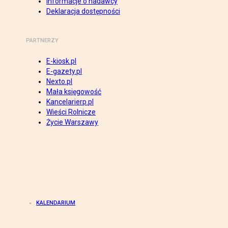
Informacje o nadawcy
Deklaracja dostępności
PARTNERZY
E-kiosk.pl
E-gazety.pl
Nexto.pl
Mała księgowość
Kancelarierp.pl
Wieści Rolnicze
Życie Warszawy
KALENDARIUM