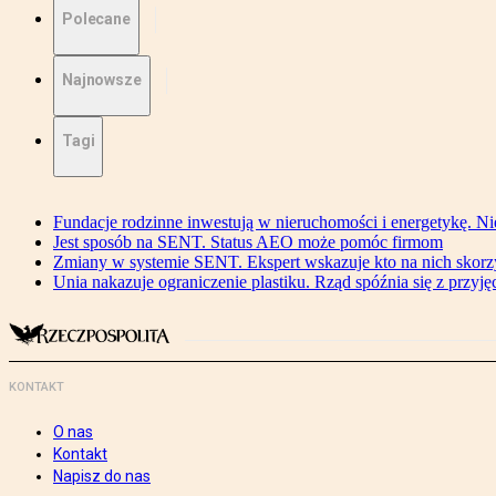
Polecane
Najnowsze
Tagi
Fundacje rodzinne inwestują w nieruchomości i energetykę. Ni
Jest sposób na SENT. Status AEO może pomóc firmom
Zmiany w systemie SENT. Ekspert wskazuje kto na nich skorzys
Unia nakazuje ograniczenie plastiku. Rząd spóźnia się z przyj
KONTAKT
O nas
Kontakt
Napisz do nas