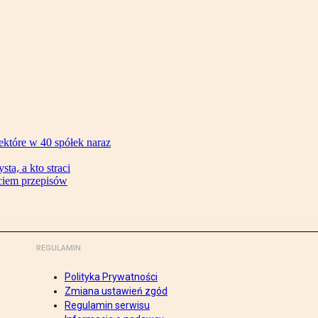
ektóre w 40 spółek naraz
ta, a kto straci
ęciem przepisów
REGULAMIN
Polityka Prywatności
Zmiana ustawień zgód
Regulamin serwisu