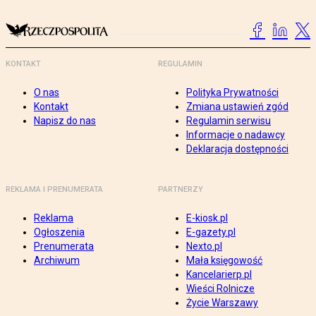
KONTAKT
REGULAMIN
O nas
Polityka Prywatności
Kontakt
Zmiana ustawień zgód
Napisz do nas
Regulamin serwisu
Informacje o nadawcy
Deklaracja dostępności
REKLAMA I PRENUMERATA
PARTNERZY
Reklama
E-kiosk.pl
Ogłoszenia
E-gazety.pl
Prenumerata
Nexto.pl
Archiwum
Mała księgowość
Kancelarierp.pl
Wieści Rolnicze
Życie Warszawy