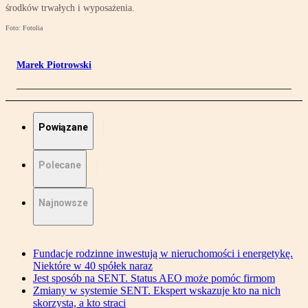
środków trwałych i wyposażenia.
Foto: Fotolia
Marek Piotrowski
Powiązane
Polecane
Najnowsze
Fundacje rodzinne inwestują w nieruchomości i energetykę.
Niektóre w 40 spółek naraz
Jest sposób na SENT. Status AEO może pomóc firmom
Zmiany w systemie SENT. Ekspert wskazuje kto na nich
skorzysta, a kto straci