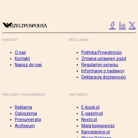
KONTAKT
REGULAMIN
O nas
Polityka Prywatności
Kontakt
Zmiana ustawień zgód
Napisz do nas
Regulamin serwisu
Informacje o nadawcy
Deklaracja dostępności
REKLAMA I PRENUMERATA
PARTNERZY
Reklama
E-kiosk.pl
Ogłoszenia
E-gazety.pl
Prenumerata
Nexto.pl
Archiwum
Mała księgowość
Kancelarierp.pl