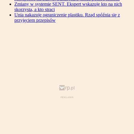
Zmiany w systemie SENT. Ekspert wskazuje kto na nich
skorzysta, a kto straci
Unia nakazuje ograniczenie plastiku. Rząd spóźnia się z
przyjęciem przepisów