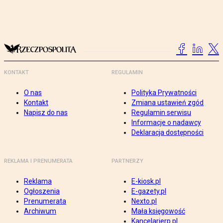
KONTAKT
REGULAMIN
O nas
Polityka Prywatności
Kontakt
Zmiana ustawień zgód
Napisz do nas
Regulamin serwisu
Informacje o nadawcy
Deklaracja dostępności
REKLAMA I PRENUMERATA
PARTNERZY
Reklama
E-kiosk.pl
Ogłoszenia
E-gazety.pl
Prenumerata
Nexto.pl
Archiwum
Mała księgowość
Kancelarierp.pl