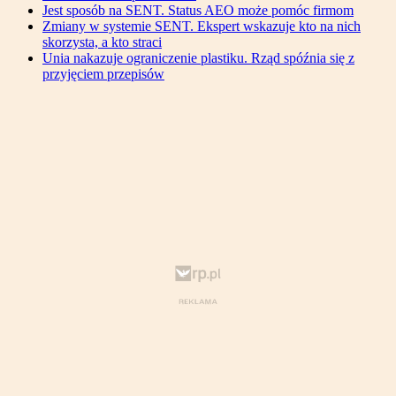
Jest sposób na SENT. Status AEO może pomóc firmom
Zmiany w systemie SENT. Ekspert wskazuje kto na nich
skorzysta, a kto straci
Unia nakazuje ograniczenie plastiku. Rząd spóźnia się z
przyjęciem przepisów