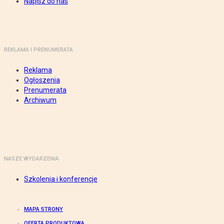
Napisz do nas
REKLAMA I PRENUMERATA
Reklama
Ogłoszenia
Prenumerata
Archiwum
NASZE WYDARZENIA
Szkolenia i konferencje
MAPA STRONY
OFERTA PRODUKTOWA