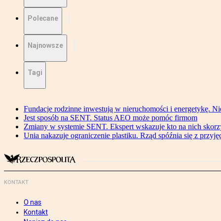
Polecane
Najnowsze
Tagi
Fundacje rodzinne inwestują w nieruchomości i energetykę. Ni
Jest sposób na SENT. Status AEO może pomóc firmom
Zmiany w systemie SENT. Ekspert wskazuje kto na nich skorzys
Unia nakazuje ograniczenie plastiku. Rząd spóźnia się z przyj
KONTAKT
O nas
Kontakt