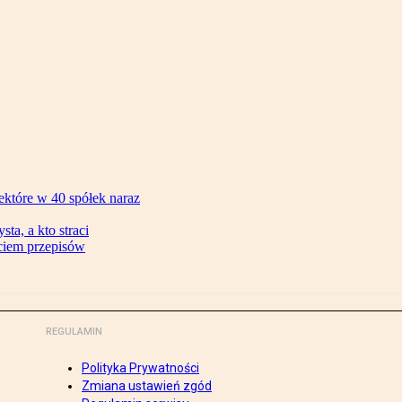
ektóre w 40 spółek naraz
ta, a kto straci
ęciem przepisów
REGULAMIN
Polityka Prywatności
Zmiana ustawień zgód