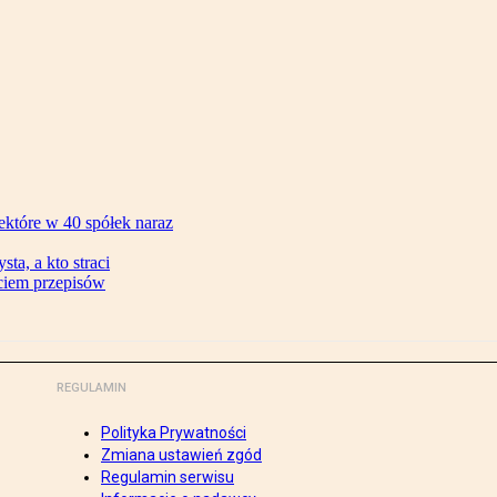
ektóre w 40 spółek naraz
ta, a kto straci
ęciem przepisów
REGULAMIN
Polityka Prywatności
Zmiana ustawień zgód
Regulamin serwisu