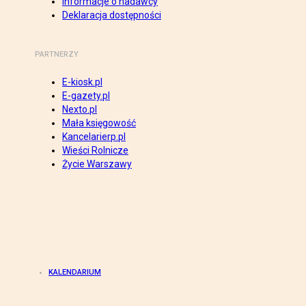
Informacje o nadawcy
Deklaracja dostępności
PARTNERZY
E-kiosk.pl
E-gazety.pl
Nexto.pl
Mała księgowość
Kancelarierp.pl
Wieści Rolnicze
Życie Warszawy
KALENDARIUM