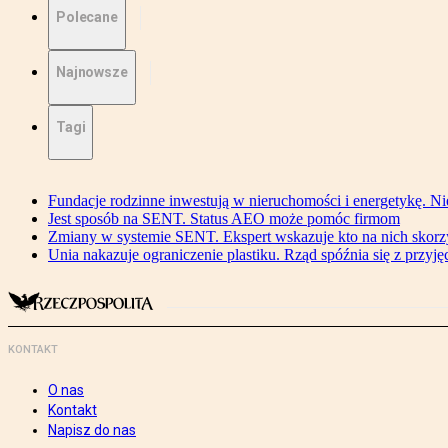
Polecane
Najnowsze
Tagi
Fundacje rodzinne inwestują w nieruchomości i energetykę. Ni
Jest sposób na SENT. Status AEO może pomóc firmom
Zmiany w systemie SENT. Ekspert wskazuje kto na nich skorzys
Unia nakazuje ograniczenie plastiku. Rząd spóźnia się z przyj
KONTAKT
O nas
Kontakt
Napisz do nas