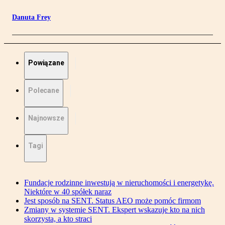
Danuta Frey
Powiązane
Polecane
Najnowsze
Tagi
Fundacje rodzinne inwestują w nieruchomości i energetykę.
Niektóre w 40 spółek naraz
Jest sposób na SENT. Status AEO może pomóc firmom
Zmiany w systemie SENT. Ekspert wskazuje kto na nich
skorzysta, a kto straci