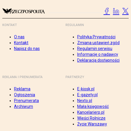
KONTAKT
REGULAMIN
O nas
Polityka Prywatności
Kontakt
Zmiana ustawień zgód
Napisz do nas
Regulamin serwisu
Informacje o nadawcy
Deklaracja dostępności
REKLAMA I PRENUMERATA
PARTNERZY
Reklama
E-kiosk.pl
Ogłoszenia
E-gazety.pl
Prenumerata
Nexto.pl
Archiwum
Mała księgowość
Kancelarierp.pl
Wieści Rolnicze
Życie Warszawy