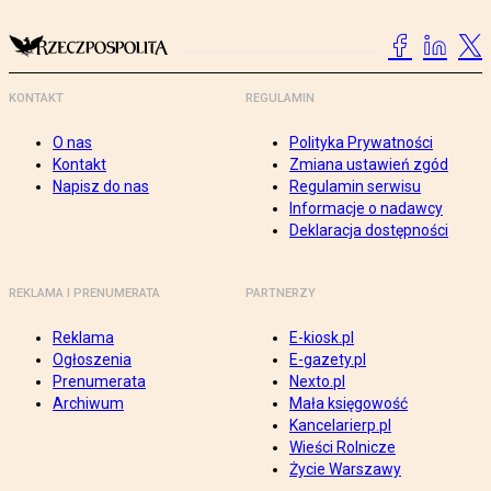
KONTAKT
REGULAMIN
O nas
Polityka Prywatności
Kontakt
Zmiana ustawień zgód
Napisz do nas
Regulamin serwisu
Informacje o nadawcy
Deklaracja dostępności
REKLAMA I PRENUMERATA
PARTNERZY
Reklama
E-kiosk.pl
Ogłoszenia
E-gazety.pl
Prenumerata
Nexto.pl
Archiwum
Mała księgowość
Kancelarierp.pl
Wieści Rolnicze
Życie Warszawy