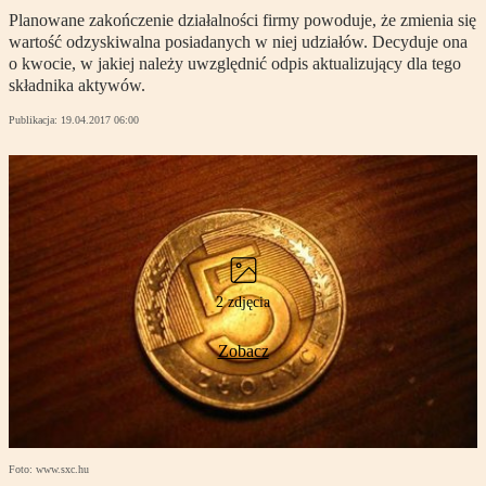
Planowane zakończenie działalności firmy powoduje, że zmienia się
wartość odzyskiwalna posiadanych w niej udziałów. Decyduje ona
o kwocie, w jakiej należy uwzględnić odpis aktualizujący dla tego
składnika aktywów.
Publikacja:
19.04.2017 06:00
2 zdjęcia
Zobacz
Foto: www.sxc.hu