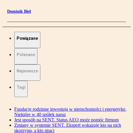
Dominik Biel
Powiązane
Polecane
Najnowsze
Tagi
Fundacje rodzinne inwestują w nieruchomości i energetykę.
Niektóre w 40 spółek naraz
Jest sposób na SENT. Status AEO może pomóc firmom
Zmiany w systemie SENT. Ekspert wskazuje kto na nich
skorzysta, a kto straci