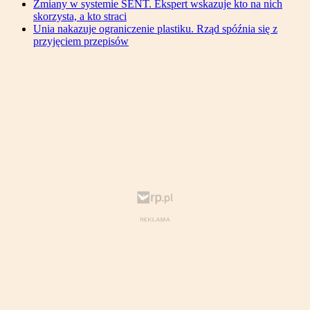
Zmiany w systemie SENT. Ekspert wskazuje kto na nich
skorzysta, a kto straci
Unia nakazuje ograniczenie plastiku. Rząd spóźnia się z
przyjęciem przepisów