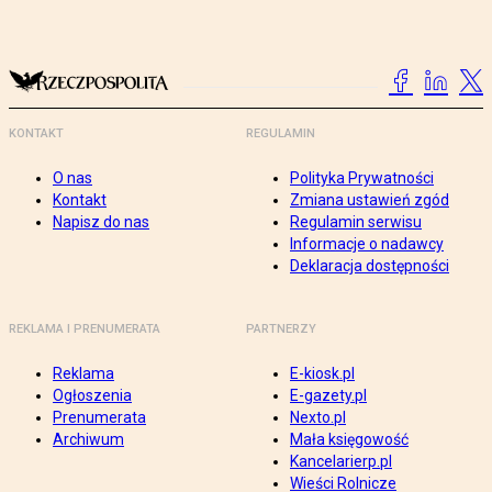
KONTAKT
REGULAMIN
O nas
Polityka Prywatności
Kontakt
Zmiana ustawień zgód
Napisz do nas
Regulamin serwisu
Informacje o nadawcy
Deklaracja dostępności
REKLAMA I PRENUMERATA
PARTNERZY
Reklama
E-kiosk.pl
Ogłoszenia
E-gazety.pl
Prenumerata
Nexto.pl
Archiwum
Mała księgowość
Kancelarierp.pl
Wieści Rolnicze