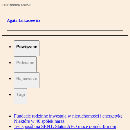
Foto: materiały prasowe
Agata Łukaszewicz
Powiązane
Polecane
Najnowsze
Tagi
Fundacje rodzinne inwestują w nieruchomości i energetykę.
Niektóre w 40 spółek naraz
Jest sposób na SENT. Status AEO może pomóc firmom