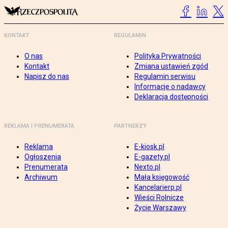
KONTAKT
REGULAMIN
O nas
Polityka Prywatności
Kontakt
Zmiana ustawień zgód
Napisz do nas
Regulamin serwisu
Informacje o nadawcy
Deklaracja dostępności
REKLAMA I PRENUMERATA
PARTNERZY
Reklama
E-kiosk.pl
Ogłoszenia
E-gazety.pl
Prenumerata
Nexto.pl
Archiwum
Mała księgowość
Kancelarierp.pl
Wieści Rolnicze
Życie Warszawy