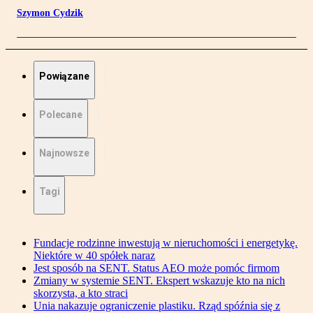
Szymon Cydzik
Powiązane
Polecane
Najnowsze
Tagi
Fundacje rodzinne inwestują w nieruchomości i energetykę.
Niektóre w 40 spółek naraz
Jest sposób na SENT. Status AEO może pomóc firmom
Zmiany w systemie SENT. Ekspert wskazuje kto na nich
skorzysta, a kto straci
Unia nakazuje ograniczenie plastiku. Rząd spóźnia się z