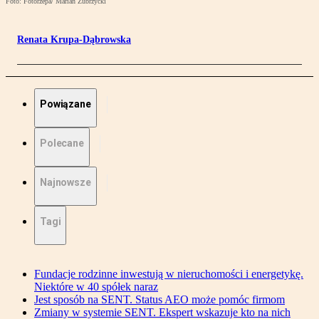
Foto: Fotorzepa/ Marian Zubrzycki
Renata Krupa-Dąbrowska
Powiązane
Polecane
Najnowsze
Tagi
Fundacje rodzinne inwestują w nieruchomości i energetykę.
Niektóre w 40 spółek naraz
Jest sposób na SENT. Status AEO może pomóc firmom
Zmiany w systemie SENT. Ekspert wskazuje kto na nich