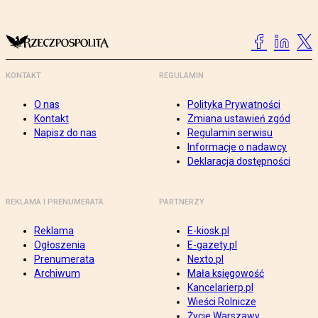
KONTAKT
REGULAMIN
O nas
Polityka Prywatności
Kontakt
Zmiana ustawień zgód
Napisz do nas
Regulamin serwisu
Informacje o nadawcy
Deklaracja dostępności
REKLAMA I PRENUMERATA
PARTNERZY
Reklama
E-kiosk.pl
Ogłoszenia
E-gazety.pl
Prenumerata
Nexto.pl
Archiwum
Mała księgowość
Kancelarierp.pl
Wieści Rolnicze
Życie Warszawy