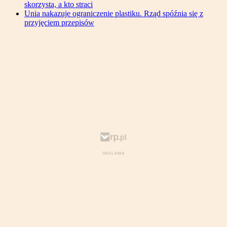
skorzysta, a kto straci
Unia nakazuje ograniczenie plastiku. Rząd spóźnia się z
przyjęciem przepisów