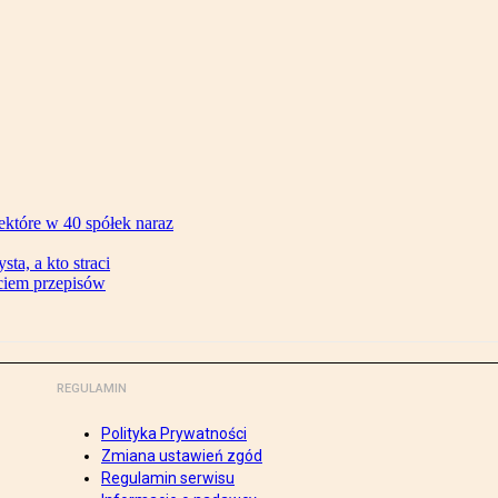
ektóre w 40 spółek naraz
ta, a kto straci
ęciem przepisów
REGULAMIN
Polityka Prywatności
Zmiana ustawień zgód
Regulamin serwisu