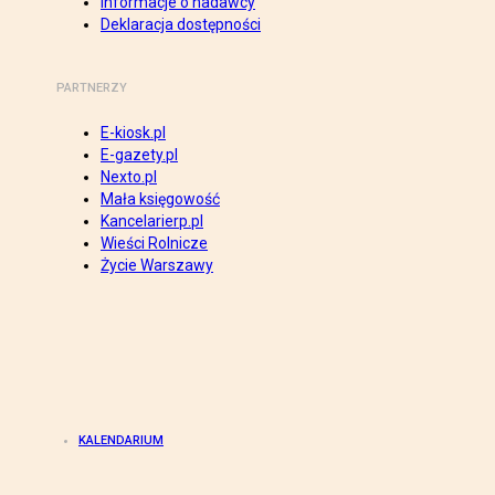
Informacje o nadawcy
Deklaracja dostępności
PARTNERZY
E-kiosk.pl
E-gazety.pl
Nexto.pl
Mała księgowość
Kancelarierp.pl
Wieści Rolnicze
Życie Warszawy
KALENDARIUM