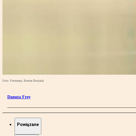
Foto: Fotorzepa, Roman Bosiacki
Danuta Frey
Powiązane