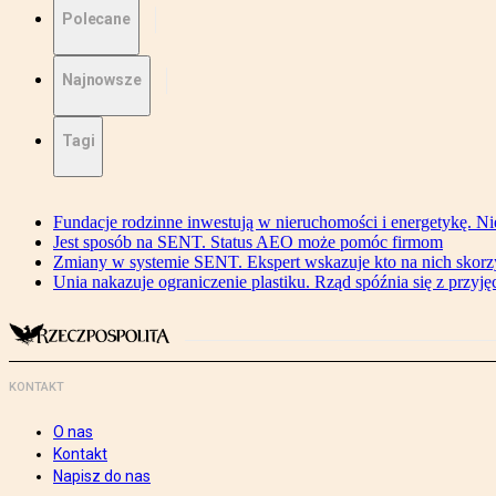
Polecane
Najnowsze
Tagi
Fundacje rodzinne inwestują w nieruchomości i energetykę. Ni
Jest sposób na SENT. Status AEO może pomóc firmom
Zmiany w systemie SENT. Ekspert wskazuje kto na nich skorzys
Unia nakazuje ograniczenie plastiku. Rząd spóźnia się z przyj
KONTAKT
O nas
Kontakt
Napisz do nas