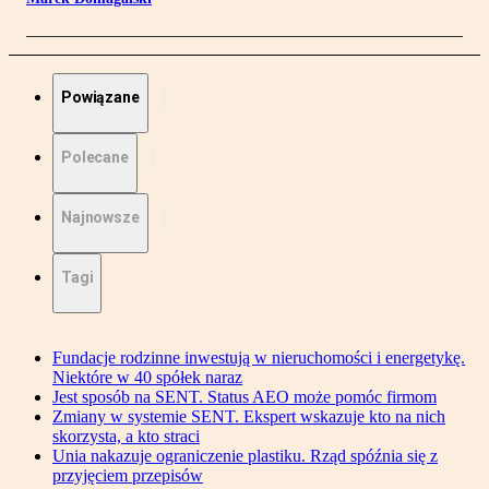
Powiązane
Polecane
Najnowsze
Tagi
Fundacje rodzinne inwestują w nieruchomości i energetykę.
Niektóre w 40 spółek naraz
Jest sposób na SENT. Status AEO może pomóc firmom
Zmiany w systemie SENT. Ekspert wskazuje kto na nich
skorzysta, a kto straci
Unia nakazuje ograniczenie plastiku. Rząd spóźnia się z
przyjęciem przepisów