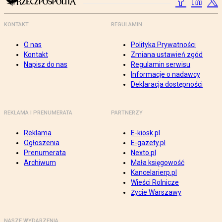
KONTAKT
REGULAMIN
O nas
Polityka Prywatności
Kontakt
Zmiana ustawień zgód
Napisz do nas
Regulamin serwisu
Informacje o nadawcy
Deklaracja dostępności
REKLAMA I PRENUMERATA
PARTNERZY
Reklama
E-kiosk.pl
Ogłoszenia
E-gazety.pl
Prenumerata
Nexto.pl
Archiwum
Mała księgowość
Kancelarierp.pl
Wieści Rolnicze
Życie Warszawy
NASZE WYDARZENIA