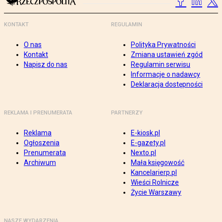
KONTAKT
REGULAMIN
O nas
Polityka Prywatności
Kontakt
Zmiana ustawień zgód
Napisz do nas
Regulamin serwisu
Informacje o nadawcy
Deklaracja dostępności
REKLAMA I PRENUMERATA
PARTNERZY
Reklama
E-kiosk.pl
Ogłoszenia
E-gazety.pl
Prenumerata
Nexto.pl
Archiwum
Mała księgowość
Kancelarierp.pl
Wieści Rolnicze
Życie Warszawy
NASZE WYDARZENIA