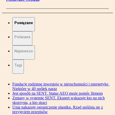
Powiązane
Polecane
Najnowsze
Tagi
Fundacje rodzinne inwestują w nieruchomości i energetykę.
Niektóre w 40 spółek naraz
Jest sposób na SENT. Status AEO może pomóc firmom
Zmiany w systemie SENT. Ekspert wskazuje kto na nich
skorzysta, a kto straci
Unia nakazuje ograniczenie plastiku. Rząd spóźnia się z
przyjęciem przepisów