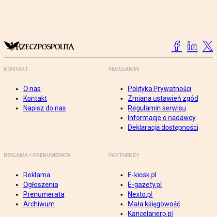
KONTAKT
REGULAMIN
O nas
Polityka Prywatności
Kontakt
Zmiana ustawień zgód
Napisz do nas
Regulamin serwisu
Informacje o nadawcy
Deklaracja dostępności
REKLAMA I PRENUMERATA
PARTNERZY
Reklama
E-kiosk.pl
Ogłoszenia
E-gazety.pl
Prenumerata
Nexto.pl
Archiwum
Mała księgowość
Kancelarierp.pl