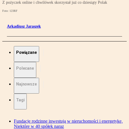
Z pożyczek online i chwilówek skorzystał już co dziesiąty Polak
Foto: 123RF
Arkadiusz Jaraszek
Powiązane
Polecane
Najnowsze
Tagi
Fundacje rodzinne inwestują w nieruchomości i energetykę.
Niektóre w 40 spółek naraz