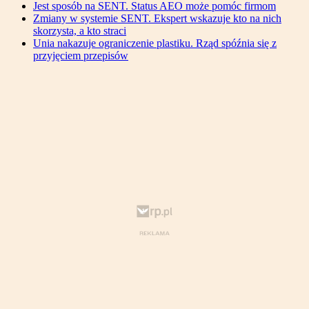
Jest sposób na SENT. Status AEO może pomóc firmom
Zmiany w systemie SENT. Ekspert wskazuje kto na nich
skorzysta, a kto straci
Unia nakazuje ograniczenie plastiku. Rząd spóźnia się z
przyjęciem przepisów