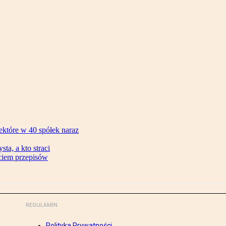
ektóre w 40 spółek naraz
ta, a kto straci
ęciem przepisów
REGULAMIN
Polityka Prywatności