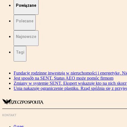
Powiązane
Polecane
Najnowsze
Tagi
Fundacje rodzinne inwestują w nieruchomości i energetykę. Ni
Jest sposób na SENT. Status AEO może pomóc firmom
Zmiany w systemie SENT. Ekspert wskazuje kto na nich skorzys
Unia nakazuje ograniczenie plastiku. Rząd spóźnia się z przyj
KONTAKT
O nas