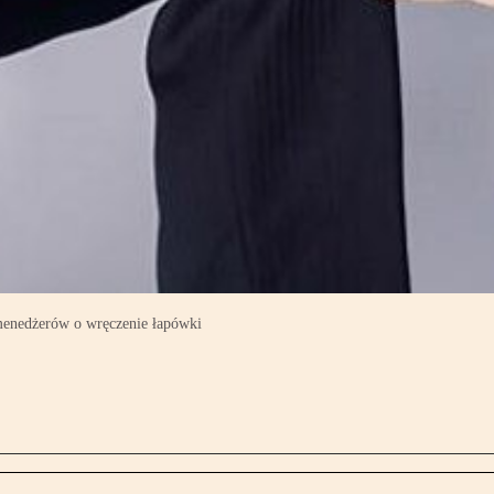
h menedżerów o wręczenie łapówki