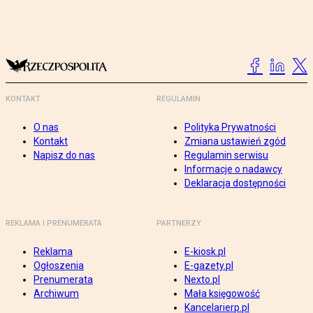
KONTAKT
REGULAMIN
O nas
Polityka Prywatności
Kontakt
Zmiana ustawień zgód
Napisz do nas
Regulamin serwisu
Informacje o nadawcy
Deklaracja dostępności
REKLAMA I PRENUMERATA
PARTNERZY
Reklama
E-kiosk.pl
Ogłoszenia
E-gazety.pl
Prenumerata
Nexto.pl
Archiwum
Mała księgowość
Kancelarierp.pl