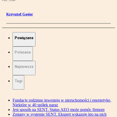
Foto: 123RF
Krzysztof Gąsior
Powiązane
Polecane
Najnowsze
Tagi
Fundacje rodzinne inwestują w nieruchomości i energetykę.
Niektóre w 40 spółek naraz
Jest sposób na SENT. Status AEO może pomóc firmom
Zmiany w systemie SENT. Ekspert wskazuje kto na nich