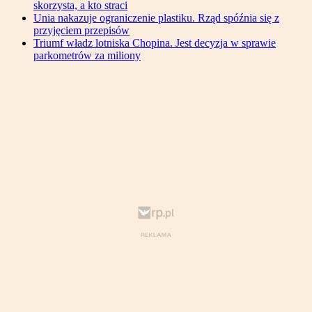
skorzysta, a kto straci
Unia nakazuje ograniczenie plastiku. Rząd spóźnia się z
przyjęciem przepisów
Triumf władz lotniska Chopina. Jest decyzja w sprawie
parkometrów za miliony