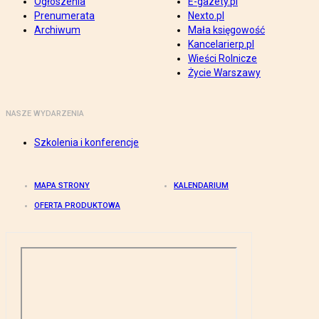
Ogłoszenia
E-gazety.pl
Prenumerata
Nexto.pl
Archiwum
Mała księgowość
Kancelarierp.pl
Wieści Rolnicze
Życie Warszawy
NASZE WYDARZENIA
Szkolenia i konferencje
MAPA STRONY
KALENDARIUM
OFERTA PRODUKTOWA