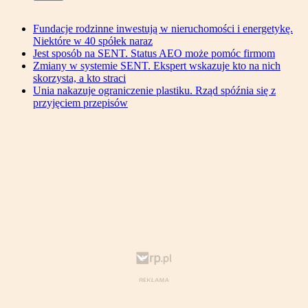
Fundacje rodzinne inwestują w nieruchomości i energetykę.
Niektóre w 40 spółek naraz
Jest sposób na SENT. Status AEO może pomóc firmom
Zmiany w systemie SENT. Ekspert wskazuje kto na nich
skorzysta, a kto straci
Unia nakazuje ograniczenie plastiku. Rząd spóźnia się z
przyjęciem przepisów