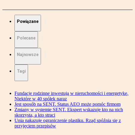
Powiązane
Polecane
Najnowsze
Tagi
Fundacje rodzinne inwestują w nieruchomości i energetykę.
Niektóre w 40 spółek naraz
Jest sposób na SENT. Status AEO może pomóc firmom
Zmiany w systemie SENT. Ekspert wskazuje kto na nich
skorzysta, a kto straci
Unia nakazuje ograniczenie plastiku. Rząd spóźnia się z
przyjęciem przepisów