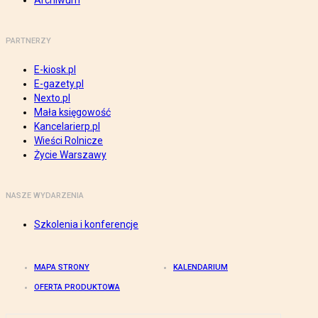
Archiwum
PARTNERZY
E-kiosk.pl
E-gazety.pl
Nexto.pl
Mała księgowość
Kancelarierp.pl
Wieści Rolnicze
Życie Warszawy
NASZE WYDARZENIA
Szkolenia i konferencje
MAPA STRONY
KALENDARIUM
OFERTA PRODUKTOWA