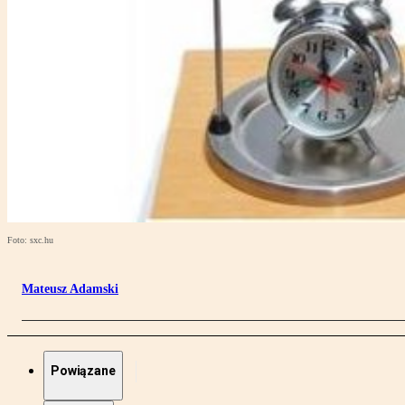
Foto: sxc.hu
Mateusz Adamski
Powiązane