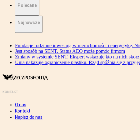
Polecane
Najnowsze
Fundacje rodzinne inwestują w nieruchomości i energetykę. Ni
Jest sposób na SENT. Status AEO może pomóc firmom
Zmiany w systemie SENT. Ekspert wskazuje kto na nich skorzys
Unia nakazuje ograniczenie plastiku. Rząd spóźnia się z przyj
KONTAKT
O nas
Kontakt
Napisz do nas