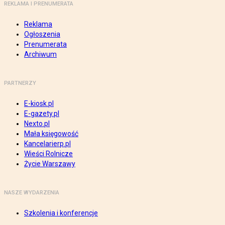
REKLAMA I PRENUMERATA
Reklama
Ogłoszenia
Prenumerata
Archiwum
PARTNERZY
E-kiosk.pl
E-gazety.pl
Nexto.pl
Mała księgowość
Kancelarierp.pl
Wieści Rolnicze
Życie Warszawy
NASZE WYDARZENIA
Szkolenia i konferencje