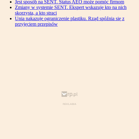
Jest sposób na SENT. Status AEO może pomóc firmom
Zmiany w systemie SENT. Ekspert wskazuje kto na nich
skorzysta, a kto straci
Unia nakazuje ograniczenie plastiku. Rząd spóźnia się z
przyjęciem przepisów