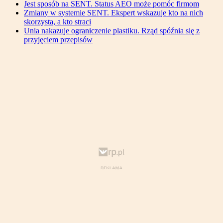
Jest sposób na SENT. Status AEO może pomóc firmom
Zmiany w systemie SENT. Ekspert wskazuje kto na nich
skorzysta, a kto straci
Unia nakazuje ograniczenie plastiku. Rząd spóźnia się z
przyjęciem przepisów