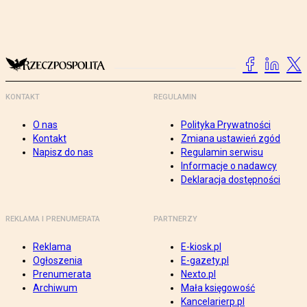
KONTAKT
REGULAMIN
O nas
Polityka Prywatności
Kontakt
Zmiana ustawień zgód
Napisz do nas
Regulamin serwisu
Informacje o nadawcy
Deklaracja dostępności
REKLAMA I PRENUMERATA
PARTNERZY
Reklama
E-kiosk.pl
Ogłoszenia
E-gazety.pl
Prenumerata
Nexto.pl
Archiwum
Mała księgowość
Kancelarierp.pl