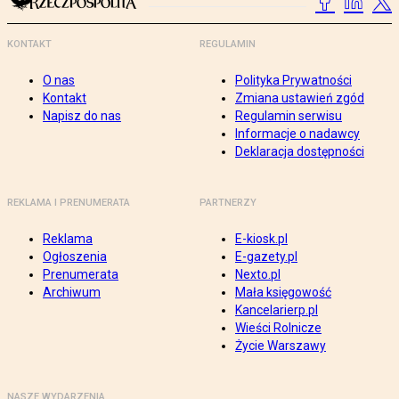
KONTAKT
REGULAMIN
O nas
Polityka Prywatności
Kontakt
Zmiana ustawień zgód
Napisz do nas
Regulamin serwisu
Informacje o nadawcy
Deklaracja dostępności
REKLAMA I PRENUMERATA
PARTNERZY
Reklama
E-kiosk.pl
Ogłoszenia
E-gazety.pl
Prenumerata
Nexto.pl
Archiwum
Mała księgowość
Kancelarierp.pl
Wieści Rolnicze
Życie Warszawy
NASZE WYDARZENIA