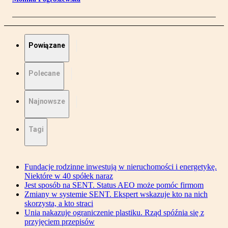
Powiązane
Polecane
Najnowsze
Tagi
Fundacje rodzinne inwestują w nieruchomości i energetykę.
Niektóre w 40 spółek naraz
Jest sposób na SENT. Status AEO może pomóc firmom
Zmiany w systemie SENT. Ekspert wskazuje kto na nich
skorzysta, a kto straci
Unia nakazuje ograniczenie plastiku. Rząd spóźnia się z
przyjęciem przepisów