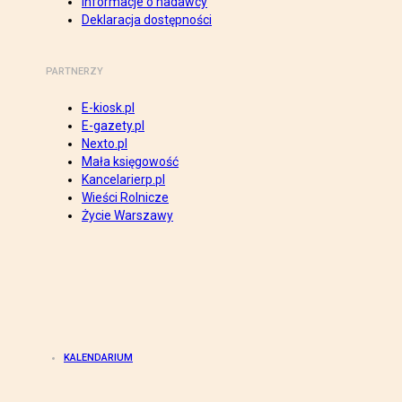
Informacje o nadawcy
Deklaracja dostępności
PARTNERZY
E-kiosk.pl
E-gazety.pl
Nexto.pl
Mała księgowość
Kancelarierp.pl
Wieści Rolnicze
Życie Warszawy
KALENDARIUM