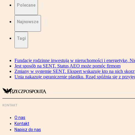
Polecane
Najnowsze
Tagi
Fundacje rodzinne inwestują w nieruchomości i energetykę. Ni
Jest sposób na SENT. Status AEO może pomóc firmom
Zmiany w systemie SENT. Ekspert wskazuje kto na nich skorzys
Unia nakazuje ograniczenie plastiku. Rząd spóźnia się z przyj
KONTAKT
O nas
Kontakt
Napisz do nas