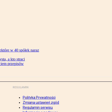
ektóre w 40 spółek naraz
ta, a kto straci
ęciem przepisów
REGULAMIN
Polityka Prywatności
Zmiana ustawień zgód
Regulamin serwisu