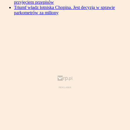
przyjęciem przepisów
Triumf władz lotniska Chopina. Jest decyzja w sprawie
parkometrów za miliony