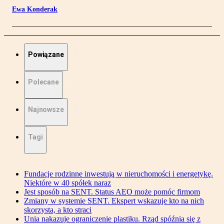
Ewa Konderak
Powiązane
Polecane
Najnowsze
Tagi
Fundacje rodzinne inwestują w nieruchomości i energetykę.
Niektóre w 40 spółek naraz
Jest sposób na SENT. Status AEO może pomóc firmom
Zmiany w systemie SENT. Ekspert wskazuje kto na nich
skorzysta, a kto straci
Unia nakazuje ograniczenie plastiku. Rząd spóźnia się z