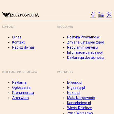
KONTAKT
REGULAMIN
O nas
Polityka Prywatności
Kontakt
Zmiana ustawień zgód
Napisz do nas
Regulamin serwisu
Informacje o nadawcy
Deklaracja dostępności
REKLAMA I PRENUMERATA
PARTNERZY
Reklama
E-kiosk.pl
Ogłoszenia
E-gazety.pl
Prenumerata
Nexto.pl
Archiwum
Mała księgowość
Kancelarierp.pl
Wieści Rolnicze
Życie Warszawy