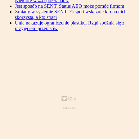
Niektóre w 40 spółek naraz
Jest sposób na SENT. Status AEO może pomóc firmom
Zmiany w systemie SENT. Ekspert wskazuje kto na nich
skorzysta, a kto straci
Unia nakazuje ograniczenie plastiku. Rząd spóźnia się z
przyjęciem przepisów