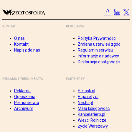
KONTAKT
REGULAMIN
O nas
Polityka Prywatności
Kontakt
Zmiana ustawień zgód
Napisz do nas
Regulamin serwisu
Informacje o nadawcy
Deklaracja dostępności
REKLAMA I PRENUMERATA
PARTNERZY
Reklama
E-kiosk.pl
Ogłoszenia
E-gazety.pl
Prenumerata
Nexto.pl
Archiwum
Mała księgowość
Kancelarierp.pl
Wieści Rolnicze
Życie Warszawy