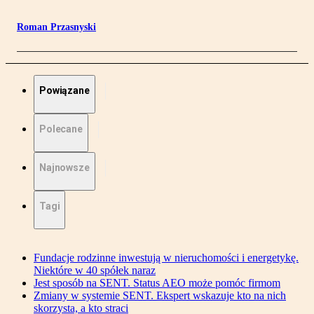
Roman Przasnyski
Powiązane
Polecane
Najnowsze
Tagi
Fundacje rodzinne inwestują w nieruchomości i energetykę.
Niektóre w 40 spółek naraz
Jest sposób na SENT. Status AEO może pomóc firmom
Zmiany w systemie SENT. Ekspert wskazuje kto na nich
skorzysta, a kto straci