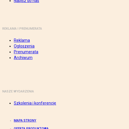
Napisz do nas
REKLAMA I PRENUMERATA
Reklama
Ogłoszenia
Prenumerata
Archiwum
NASZE WYDARZENIA
Szkolenia i konferencje
MAPA STRONY
OFERTA PRODUKTOWA