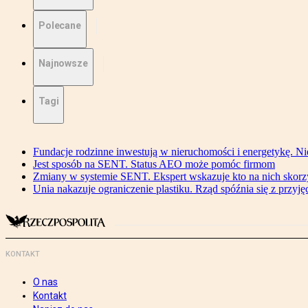
Polecane
Najnowsze
Tagi
Fundacje rodzinne inwestują w nieruchomości i energetykę. Ni
Jest sposób na SENT. Status AEO może pomóc firmom
Zmiany w systemie SENT. Ekspert wskazuje kto na nich skorzys
Unia nakazuje ograniczenie plastiku. Rząd spóźnia się z przyj
KONTAKT
O nas
Kontakt