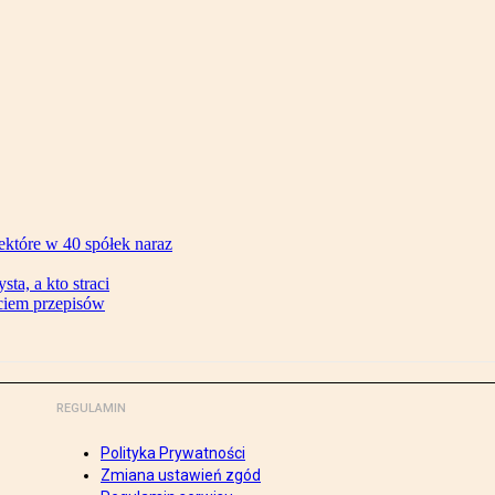
ektóre w 40 spółek naraz
ta, a kto straci
ęciem przepisów
REGULAMIN
Polityka Prywatności
Zmiana ustawień zgód