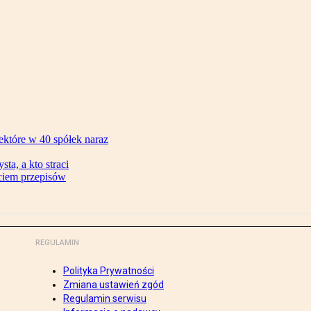
ektóre w 40 spółek naraz
ta, a kto straci
ęciem przepisów
REGULAMIN
Polityka Prywatności
Zmiana ustawień zgód
Regulamin serwisu