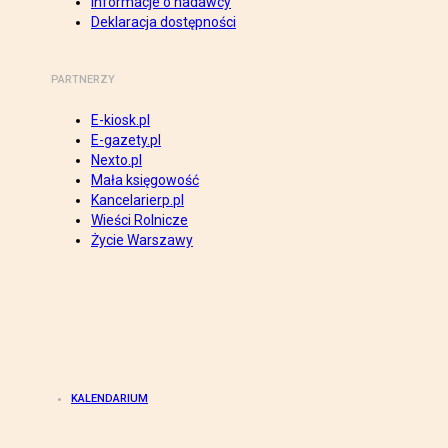
Informacje o nadawcy
Deklaracja dostępności
PARTNERZY
E-kiosk.pl
E-gazety.pl
Nexto.pl
Mała księgowość
Kancelarierp.pl
Wieści Rolnicze
Życie Warszawy
KALENDARIUM