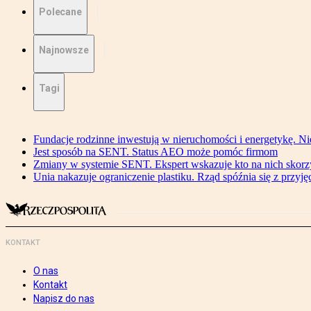
Polecane
Najnowsze
Tagi
Fundacje rodzinne inwestują w nieruchomości i energetykę. Ni
Jest sposób na SENT. Status AEO może pomóc firmom
Zmiany w systemie SENT. Ekspert wskazuje kto na nich skorzys
Unia nakazuje ograniczenie plastiku. Rząd spóźnia się z przyj
KONTAKT
O nas
Kontakt
Napisz do nas