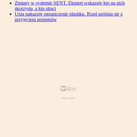
Zmiany w systemie SENT. Ekspert wskazuje kto na nich
skorzysta, a kto straci
Unia nakazuje ograniczenie plastiku. Rząd spóźnia się z
przyjęciem przepisów