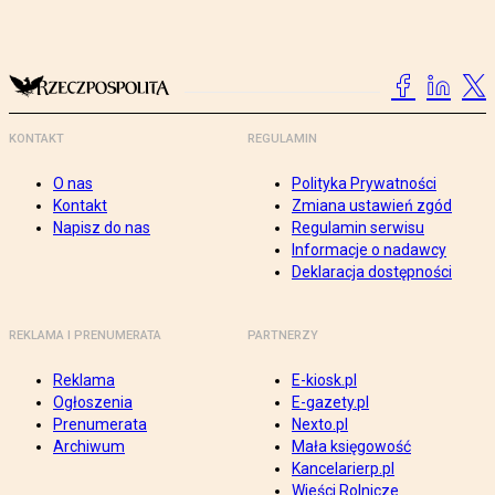
KONTAKT
REGULAMIN
O nas
Polityka Prywatności
Kontakt
Zmiana ustawień zgód
Napisz do nas
Regulamin serwisu
Informacje o nadawcy
Deklaracja dostępności
REKLAMA I PRENUMERATA
PARTNERZY
Reklama
E-kiosk.pl
Ogłoszenia
E-gazety.pl
Prenumerata
Nexto.pl
Archiwum
Mała księgowość
Kancelarierp.pl
Wieści Rolnicze