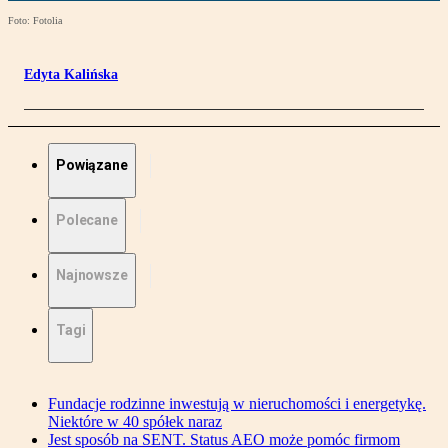
Foto: Fotolia
Edyta Kalińska
Powiązane
Polecane
Najnowsze
Tagi
Fundacje rodzinne inwestują w nieruchomości i energetykę.
Niektóre w 40 spółek naraz
Jest sposób na SENT. Status AEO może pomóc firmom