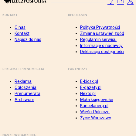
KONTAKT
REGULAMIN
O nas
Polityka Prywatności
Kontakt
Zmiana ustawień zgód
Napisz do nas
Regulamin serwisu
Informacje o nadawcy
Deklaracja dostępności
REKLAMA I PRENUMERATA
PARTNERZY
Reklama
E-kiosk.pl
Ogłoszenia
E-gazety.pl
Prenumerata
Nexto.pl
Archiwum
Mała księgowość
Kancelarierp.pl
Wieści Rolnicze
Życie Warszawy
NASZE WYDARZENIA