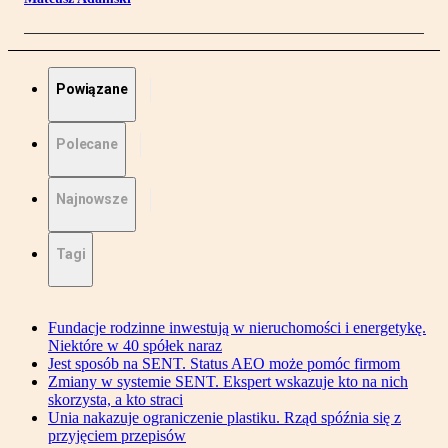
Powiązane
Polecane
Najnowsze
Tagi
Fundacje rodzinne inwestują w nieruchomości i energetykę.
Niektóre w 40 spółek naraz
Jest sposób na SENT. Status AEO może pomóc firmom
Zmiany w systemie SENT. Ekspert wskazuje kto na nich
skorzysta, a kto straci
Unia nakazuje ograniczenie plastiku. Rząd spóźnia się z
przyjęciem przepisów