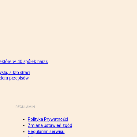
ektóre w 40 spółek naraz
ta, a kto straci
ęciem przepisów
REGULAMIN
Polityka Prywatności
Zmiana ustawień zgód
Regulamin serwisu