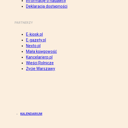
Informacje o nadawcy
Deklaracja dostępności
PARTNERZY
E-kiosk.pl
E-gazety.pl
Nexto.pl
Mała księgowość
Kancelarierp.pl
Wieści Rolnicze
Życie Warszawy
KALENDARIUM