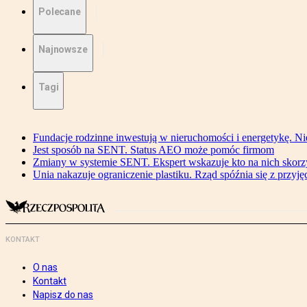
Polecane
Najnowsze
Tagi
Fundacje rodzinne inwestują w nieruchomości i energetykę. Ni
Jest sposób na SENT. Status AEO może pomóc firmom
Zmiany w systemie SENT. Ekspert wskazuje kto na nich skorzys
Unia nakazuje ograniczenie plastiku. Rząd spóźnia się z przyj
KONTAKT
O nas
Kontakt
Napisz do nas