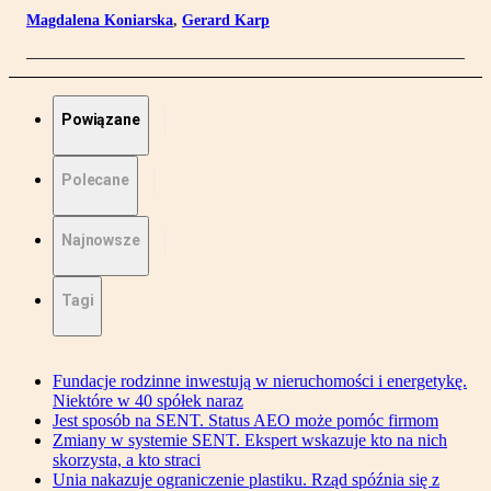
Magdalena Koniarska
,
Gerard Karp
Powiązane
Polecane
Najnowsze
Tagi
Fundacje rodzinne inwestują w nieruchomości i energetykę.
Niektóre w 40 spółek naraz
Jest sposób na SENT. Status AEO może pomóc firmom
Zmiany w systemie SENT. Ekspert wskazuje kto na nich
skorzysta, a kto straci
Unia nakazuje ograniczenie plastiku. Rząd spóźnia się z