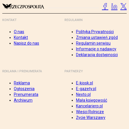
KONTAKT
REGULAMIN
O nas
Polityka Prywatności
Kontakt
Zmiana ustawień zgód
Napisz do nas
Regulamin serwisu
Informacje o nadawcy
Deklaracja dostępności
REKLAMA I PRENUMERATA
PARTNERZY
Reklama
E-kiosk.pl
Ogłoszenia
E-gazety.pl
Prenumerata
Nexto.pl
Archiwum
Mała księgowość
Kancelarierp.pl
Wieści Rolnicze
Życie Warszawy