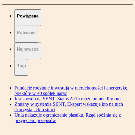
Powiązane
Polecane
Najnowsze
Tagi
Fundacje rodzinne inwestują w nieruchomości i energetykę.
Niektóre w 40 spółek naraz
Jest sposób na SENT. Status AEO może pomóc firmom
Zmiany w systemie SENT. Ekspert wskazuje kto na nich
skorzysta, a kto straci
Unia nakazuje ograniczenie plastiku. Rząd spóźnia się z
przyjęciem przepisów