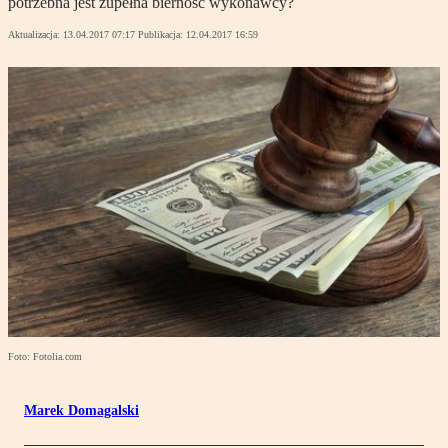
potrzebna jest zupełna bierność wykonawcy?
Aktualizacja:
13.04.2017 07:17
Publikacja:
12.04.2017 16:59
Foto: Fotolia.com
Marek Domagalski