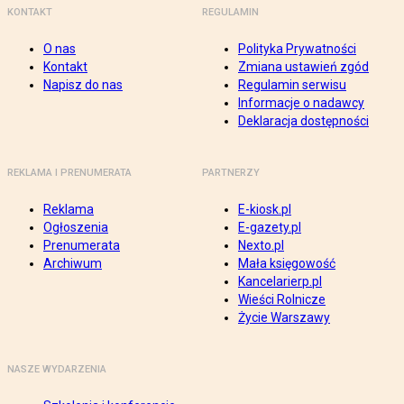
KONTAKT
REGULAMIN
O nas
Polityka Prywatności
Kontakt
Zmiana ustawień zgód
Napisz do nas
Regulamin serwisu
Informacje o nadawcy
Deklaracja dostępności
REKLAMA I PRENUMERATA
PARTNERZY
Reklama
E-kiosk.pl
Ogłoszenia
E-gazety.pl
Prenumerata
Nexto.pl
Archiwum
Mała księgowość
Kancelarierp.pl
Wieści Rolnicze
Życie Warszawy
NASZE WYDARZENIA