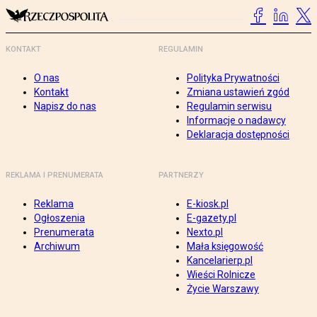
KONTAKT
REGULAMIN
O nas
Polityka Prywatności
Kontakt
Zmiana ustawień zgód
Napisz do nas
Regulamin serwisu
Informacje o nadawcy
Deklaracja dostępności
REKLAMA I PRENUMERATA
PARTNERZY
Reklama
E-kiosk.pl
Ogłoszenia
E-gazety.pl
Prenumerata
Nexto.pl
Archiwum
Mała księgowość
Kancelarierp.pl
Wieści Rolnicze
Życie Warszawy