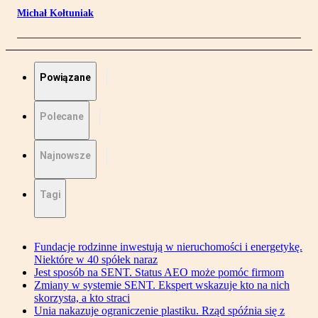
Michał Kołtuniak
Powiązane
Polecane
Najnowsze
Tagi
Fundacje rodzinne inwestują w nieruchomości i energetykę.
Niektóre w 40 spółek naraz
Jest sposób na SENT. Status AEO może pomóc firmom
Zmiany w systemie SENT. Ekspert wskazuje kto na nich
skorzysta, a kto straci
Unia nakazuje ograniczenie plastiku. Rząd spóźnia się z