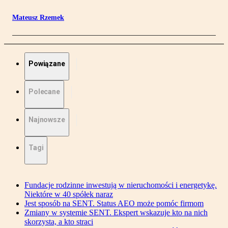
Mateusz Rzemek
Powiązane
Polecane
Najnowsze
Tagi
Fundacje rodzinne inwestują w nieruchomości i energetykę.
Niektóre w 40 spółek naraz
Jest sposób na SENT. Status AEO może pomóc firmom
Zmiany w systemie SENT. Ekspert wskazuje kto na nich
skorzysta, a kto straci