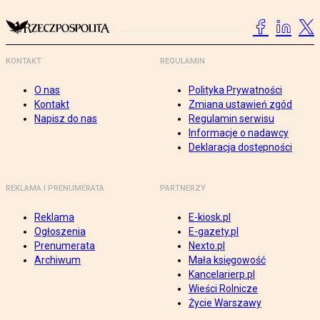
KONTAKT
REGULAMIN
O nas
Polityka Prywatności
Kontakt
Zmiana ustawień zgód
Napisz do nas
Regulamin serwisu
Informacje o nadawcy
Deklaracja dostępności
REKLAMA I PRENUMERATA
PARTNERZY
Reklama
E-kiosk.pl
Ogłoszenia
E-gazety.pl
Prenumerata
Nexto.pl
Archiwum
Mała księgowość
Kancelarierp.pl
Wieści Rolnicze
Życie Warszawy