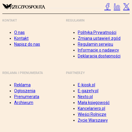
KONTAKT
REGULAMIN
O nas
Polityka Prywatności
Kontakt
Zmiana ustawień zgód
Napisz do nas
Regulamin serwisu
Informacje o nadawcy
Deklaracja dostępności
REKLAMA I PRENUMERATA
PARTNERZY
Reklama
E-kiosk.pl
Ogłoszenia
E-gazety.pl
Prenumerata
Nexto.pl
Archiwum
Mała księgowość
Kancelarierp.pl
Wieści Rolnicze
Życie Warszawy