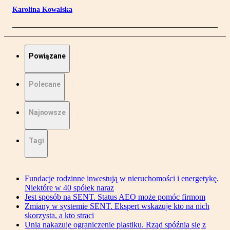
Karolina Kowalska
Powiązane
Polecane
Najnowsze
Tagi
Fundacje rodzinne inwestują w nieruchomości i energetykę.
Niektóre w 40 spółek naraz
Jest sposób na SENT. Status AEO może pomóc firmom
Zmiany w systemie SENT. Ekspert wskazuje kto na nich
skorzysta, a kto straci
Unia nakazuje ograniczenie plastiku. Rząd spóźnia się z