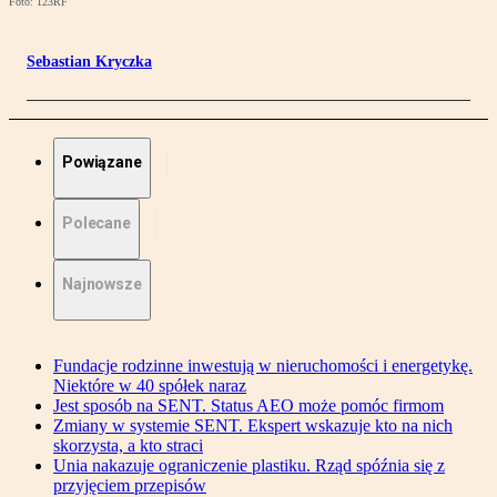
Foto: 123RF
Sebastian Kryczka
Powiązane
Polecane
Najnowsze
Fundacje rodzinne inwestują w nieruchomości i energetykę.
Niektóre w 40 spółek naraz
Jest sposób na SENT. Status AEO może pomóc firmom
Zmiany w systemie SENT. Ekspert wskazuje kto na nich
skorzysta, a kto straci
Unia nakazuje ograniczenie plastiku. Rząd spóźnia się z
przyjęciem przepisów