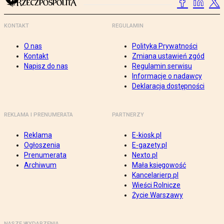
KONTAKT
REGULAMIN
O nas
Polityka Prywatności
Kontakt
Zmiana ustawień zgód
Napisz do nas
Regulamin serwisu
Informacje o nadawcy
Deklaracja dostępności
REKLAMA I PRENUMERATA
PARTNERZY
Reklama
E-kiosk.pl
Ogłoszenia
E-gazety.pl
Prenumerata
Nexto.pl
Archiwum
Mała księgowość
Kancelarierp.pl
Wieści Rolnicze
Życie Warszawy
NASZE WYDARZENIA