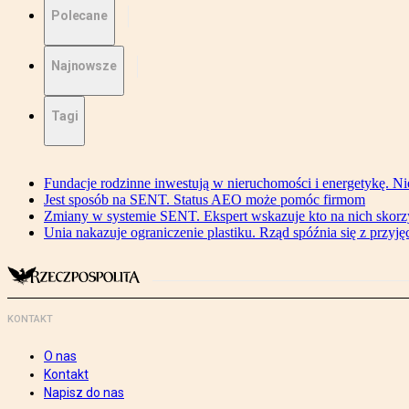
Polecane
Najnowsze
Tagi
Fundacje rodzinne inwestują w nieruchomości i energetykę. Ni
Jest sposób na SENT. Status AEO może pomóc firmom
Zmiany w systemie SENT. Ekspert wskazuje kto na nich skorzys
Unia nakazuje ograniczenie plastiku. Rząd spóźnia się z przyj
KONTAKT
O nas
Kontakt
Napisz do nas