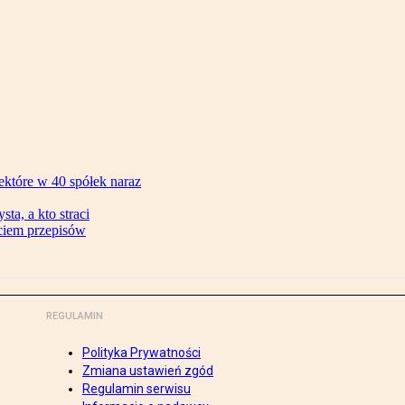
ektóre w 40 spółek naraz
ta, a kto straci
ęciem przepisów
REGULAMIN
Polityka Prywatności
Zmiana ustawień zgód
Regulamin serwisu