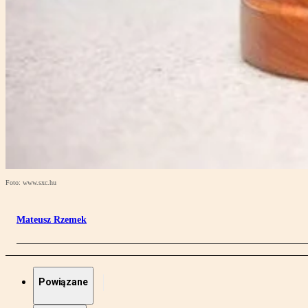
Foto: www.sxc.hu
Mateusz Rzemek
Powiązane