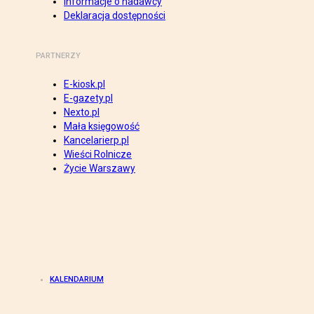
Informacje o nadawcy
Deklaracja dostępności
PARTNERZY
E-kiosk.pl
E-gazety.pl
Nexto.pl
Mała księgowość
Kancelarierp.pl
Wieści Rolnicze
Życie Warszawy
KALENDARIUM