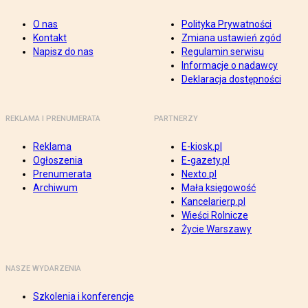
O nas
Polityka Prywatności
Kontakt
Zmiana ustawień zgód
Napisz do nas
Regulamin serwisu
Informacje o nadawcy
Deklaracja dostępności
REKLAMA I PRENUMERATA
PARTNERZY
Reklama
E-kiosk.pl
Ogłoszenia
E-gazety.pl
Prenumerata
Nexto.pl
Archiwum
Mała księgowość
Kancelarierp.pl
Wieści Rolnicze
Życie Warszawy
NASZE WYDARZENIA
Szkolenia i konferencje