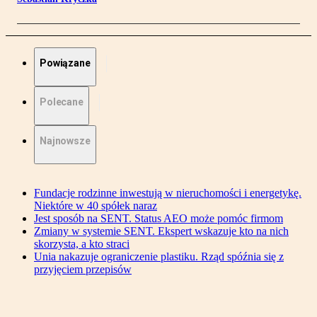
Powiązane
Polecane
Najnowsze
Fundacje rodzinne inwestują w nieruchomości i energetykę.
Niektóre w 40 spółek naraz
Jest sposób na SENT. Status AEO może pomóc firmom
Zmiany w systemie SENT. Ekspert wskazuje kto na nich
skorzysta, a kto straci
Unia nakazuje ograniczenie plastiku. Rząd spóźnia się z
przyjęciem przepisów